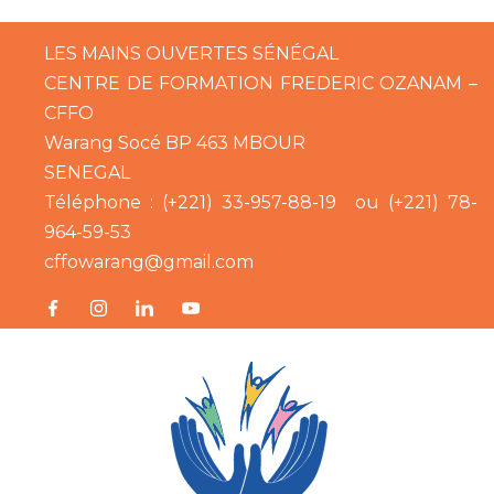
LES MAINS OUVERTES SÉNÉGAL
CENTRE DE FORMATION FREDERIC OZANAM –
CFFO
Warang Socé BP 463 MBOUR
SENEGAL
Téléphone : (+221) 33-957-88-19
ou (+221) 78-
964-59-53
cffowarang@gmail.com